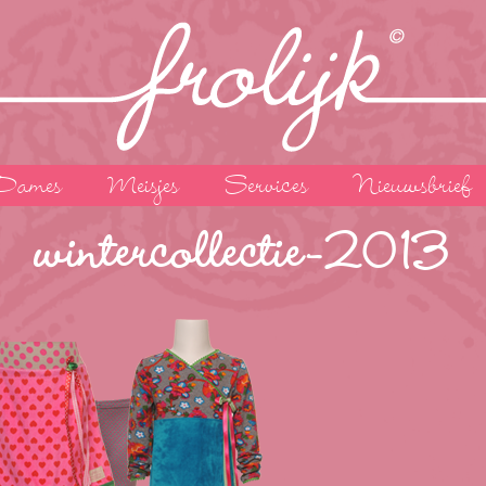
Dames
Meisjes
Services
Nieuwsbrief
wintercollectie-2013